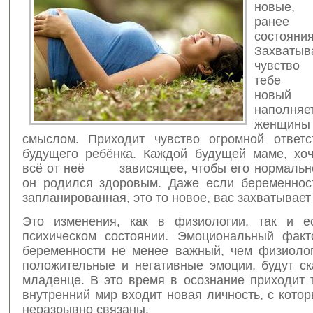
новые, 
ранее
состоя
Захваты
чувство 
тебе з
новый
наполн
женщи
смыслом. Приходит чувство огромной ответс
будущего ребёнка. Каждой будущей маме, хоч
всё от неё зависящее, чтобы его нормально
он родился здоровым. Даже если беременнос
запланированная, это то новое, вас захватывает
Это изменения, как в физиологии, так и е
психическом состоянии. Эмоциональный фак
беременности не менее важный, чем физиолог
положительные и негативные эмоции, будут ск
младенце. В это время в осознание приходит 
внутренний мир входит новая личность, с кото
неразрывно связаны.