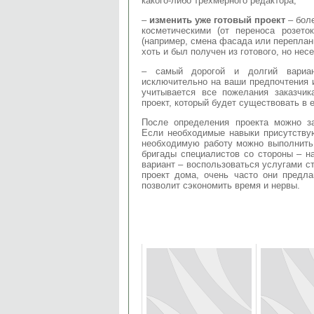
какого-либо трехмерного редактора;
–
изменить уже готовый проект
– боле
косметическими (от переноса розето
(например, смена фасада или переплан
хоть и был получен из готового, но не
– самый дорогой и долгий вари
исключительно на ваши предпочтения 
учитывается все пожелания заказчи
проект, который будет существовать в 
После определения проекта можно за
Если необходимые навыки присутствую
необходимую работу можно выполнить
бригады специалистов со стороны – н
вариант – воспользоваться услугами с
проект дома, очень часто они предла
позволит сэкономить время и нервы.