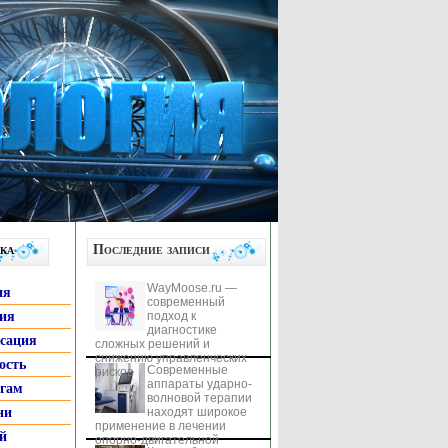
ка
Последние записи
WayMoose.ru —
ия
современный
гия
подход к
диагностике
ксация
сложных решений и
снижению управленческих
ость
Современные
рисков
аппараты ударно-
ьгам
волновой терапии
ни
находят широкое
применение в лечении
й
опорно-двигательной