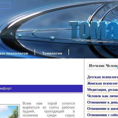
ных психологов
Томалогия
Изучение Челове
Детская психолог
Женская психоло
омфорт
Медитация, рела
Человек как личн
Отношение к ден
Всем нам порой хочется
вырваться из суеты рабочих
Отношение к жиз
будней, проходящей в
Отношения с собо
основном среди серых