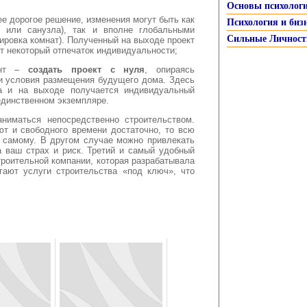
Основы психолог
е дорогое решение, изменения могут быть как
Психология и биз
к или санузла), так и вполне глобальными
Сильные Личност
ировка комнат). Полученный на выходе проект
сет некоторый отпечаток индивидуальности;
ант –
создать проект с нуля
, опираясь
и условия размещения будущего дома. Здесь
ка и на выходе получается индивидуальный
единственном экземпляре.
ниматься непосредственно строительством.
т и свободного времени достаточно, то всю
 самому. В другом случае можно привлекать
а ваш страх и риск. Третий и самый удобный
троительной компании, которая разрабатывала
гают услуги строительства «под ключ», что