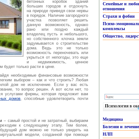
бетонных коробок зданий
Семейные и любо
больших городов и отдохнуть
отношения
на природе приведя свои нервы
в порядок. Наличие загородного
Страхи и фобии
участка позволяет решить
Психо-эмоционал
данную возможность, однако
комплексы
рано или поздно каждый
владелец пусть и небольшого,
Общество, лидерс
но собственного клочка земли
задумывается о строительстве
дома. Ведь это не только
возможность переночевать или
укрыться от непогоды, это еще
и недвижимость, ценное
м будет только расти в цене.
 найдя необходимые финансовые возможности
легким выбором – как и что строить? Любая
жилой дом не исключение. Если у вас есть
вание, то вопрос решен. А вот если нет, то
ься услугами фирмы, которая предложит вам
жных домов
, способные удовлетворить почти
Психология в о
Медицина
м
– самый простой и не затратный, выбираем
ереходим к следующему этапу. Тем более,
Болезни и лечени
 будущий дом можно не только увидеть на
НЛП
виртуальной модели, созданной при помощи