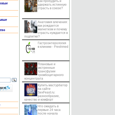
Как пробудить и
системы
вные
удержать истинную
страсть в союзе?
ьные
Анатомия влечения:
как рождается
магнетизм и почему
тво
страсть нуждается в
подпитке?
Гастроэнтерология
в клинике - Freshmed
Плановые и
экстренные
трансфузии
тромбоцитарного
концентрата
Купить мастурбатор
бщем
на сайте
SexFeast.ru:
разнообразие,
качество и комфорт
е
Что ожидать в
первые 24 часа
после начала