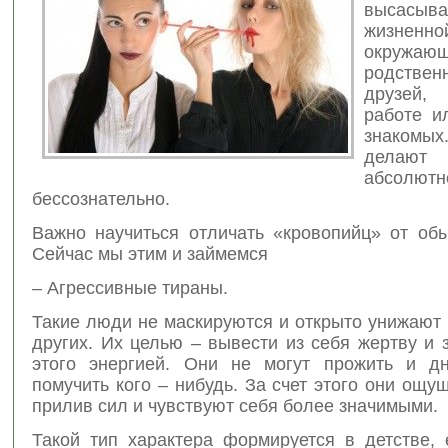
высасыва
жизненно
окружающ
родствен
друзей,
работе и
знако
делаю
абсолютн
бессознательно.
Важно научиться отличать «кровопийц» от об
Сейчас мы этим и займемся
– Агрессивные тираны.
Такие люди не маскируются и открыто унижают
других. Их целью – вывести из себя жертву и 
этого энергией. Они не могут прожить и д
помучить кого – нибудь. За счет этого они ощ
прилив сил и чувствуют себя более значимыми.
Такой тип характера формируется в детстве, 