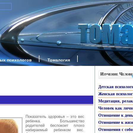
ных психологов
Томалогия
Изучение Челове
Детская психолог
Женская психоло
Медитация, рела
Человек как личн
Отношение к ден
Показатель здоровья – это вес
ребенка. Большинство
Отношение к жиз
родителей беспокоит плохо
Отношения с собо
набираемый ребенком вес.