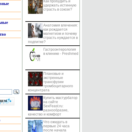
Как пробудить и
системы
вные
удержать истинную
страсть в союзе?
ьные
Анатомия влечения:
как рождается
магнетизм и почему
тво
страсть нуждается в
подпитке?
Гастроэнтерология
в клинике - Freshmed
Плановые и
экстренные
трансфузии
тромбоцитарного
концентрата
Купить мастурбатор
бщем
на сайте
SexFeast.ru:
разнообразие,
качество и комфорт
е
Что ожидать в
первые 24 часа
после начала