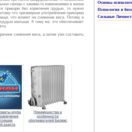
Основы психолог
ычно связан с какими-то изменениями в жизни
и прикорм без кормления грудью, то нужно
Психология и биз
потому что чрезмерное употребление прикорма
Сильные Личност
ищи, что влияет на снижение веса. Потому и
 грудью малыша. К тому же, это обеспечивает
кта.
ричине снижения веса, а затем уже составить
оматы клуба
Преимущества и
азвлечения
особенности
стоящих
обогревателей Билюкс
й азарта