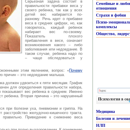
Серьезная задача
состоит в
Семейные и любо
правильности прибавки веса у
отношения
своего ребенка, так как у всех
детей вес набирается по-
Страхи и фобии
разному. Речь идет о прибавке
Психо-эмоционал
веса в средних цифрах, но, как
комплексы
говорилось, каждый ребенок
набирает вес по-своему.
Общество, лидерс
Показатель плохого
прибавления в весе, означает
возникновения какого – либо
заболевания или недоедание. В
таком случае, ребенка надо по
– чаще обследоваться у
окоенными этим явлением, вопрос: «
Почему
из причин – это недоедание малыша.
ка должен удвоиться к пяти месяцам. График
начен для определения правильности набора,
и показывают вес ребенка в среднем. Именно
ст ребенка. Вторая причина – это нарушенный
Психология в о
ся при болезни уха, пневмонии и гриппа. На
Медицина
т расстройство желудочно-кишечного тракта.
е правильно. Приведение к снижению веса
Болезни и лечени
НЛП
олько при полно выздоровлении. К понижению