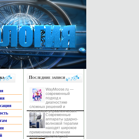
ка
Последние записи
WayMoose.ru —
ия
современный
гия
подход к
диагностике
ксация
сложных решений и
снижению управленческих
ость
Современные
рисков
аппараты ударно-
ьгам
волновой терапии
ни
находят широкое
применение в лечении
й
опорно-двигательной