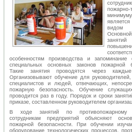
сотру
пожарно-
минимум
являет
видом 
Основной
занят
повышен
соответс
особенностям производства и запоминание 
специальных основных законов пожарной бе
Такие занятия
проводятся через кажды
Организовывают обучение для руководителей, 
специалистов и людей, отвечающих, непосре
пожарную безопасность. Обучение служащи
проводится раз в году. Порядок и сроки занят
приказе, составленном руководителем организац
В ходе занятий по противопожарному и
сотрудникам предприятий объясняют осно
пожарной безопасности. При обучении изуча
оборудование технологических процессов, про