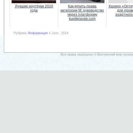
Лучшие ноутбуки 2020
Как купить права
Казино «Опти
года
категории M: руководство
для пров
через платформу
азартного
kupitpravab.com
Рубрика:
Информация
4 June , 2014
Все права защищены © Внутренний мир челове