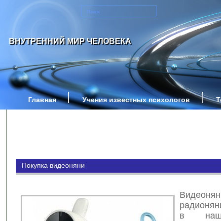
ВНУТРЕННИЙ МИР ЧЕЛОВЕКА
Главная
Учения известных психологов
Т
Покупка видеоняни
Виде
радионян
в наш