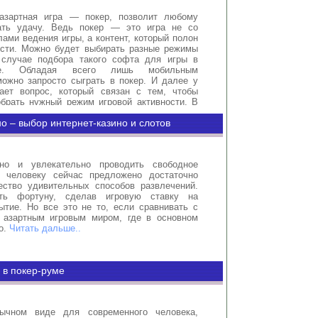
азартная игра — покер, позволит любому
ать удачу. Ведь покер — это игра не со
лами ведения игры, а контент, который полон
ости. Можно будет выбирать разные режимы
 случае подбора такого софта для игры в
ате. Обладая всего лишь мобильным
ожно запросто сыграть в покер. И далее у
кает вопрос, который связан с тем, чтобы
брать нужный режим игровой активности. В
ольшинстве случаев стоит сделать выбор в
но – выбор интернет-казино и слотов
.
Читать дальше..
но и увлекательно проводить свободное
 человеку сейчас предложено достаточно
ество удивительных способов развлечений.
ть фортуну, сделав игровую ставку на
ытие. Но все это не то, если сравнивать с
азартным игровым миром, где в основном
о.
Читать дальше..
 в покер-руме
ычном виде для современного человека,