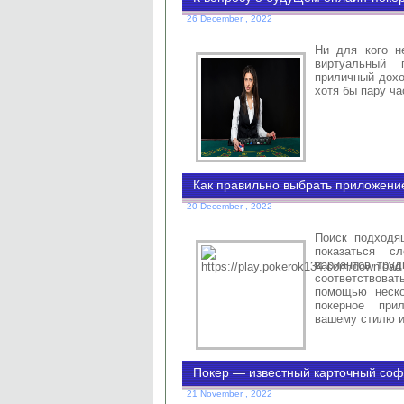
26 December , 2022
Ни для кого н
виртуальный 
приличный дохо
хотя бы пару ча
Как правильно выбрать приложение
20 December , 2022
Поиск подходя
показаться с
вариантов труд
соответствоват
помощью неско
покерное прил
вашему стилю 
Покер — известный карточный соф
21 November , 2022