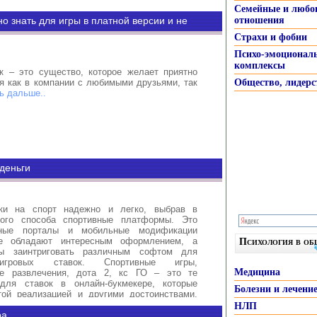
Семейные и любо
но знать для игры в платной версии и не
отношения
Страхи и фобии
Психо-эмоционал
комплексы
к – это существо, которое желает приятно
я как в компании с любимыми друзьями, так
Общество, лидерс
ь дальше..
 деньги
ки на спорт надежно и легко, выбрав в
ного способа спортивные платформы. Это
ивные порталы и мобильные модификации
ые обладают интересным оформлением, а
Психология в о
ны заинтриговать различным софтом для
игровых ставок. Спортивные игры,
Медицина
ые развлечения, дота 2, кс ГО – это те
для ставок в онлайн-букмекере, которые
Болезни и лечени
той реализацией и другими достоинствами.
.
НЛП
ра