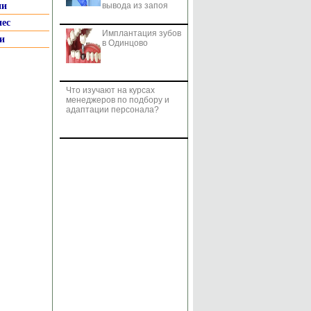
ии
вывода из запоя
нес
Имплантация зубов
и
в Одинцово
Что изучают на курсах
менеджеров по подбору и
адаптации персонала?