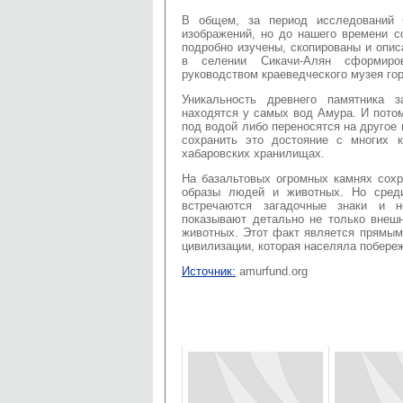
В общем, за период исследований 
изображений, но до нашего времени с
подробно изучены, скопированы и опис
в селении Сикачи-Алян сформиро
руководством краеведческого музея го
Уникальность древнего памятника 
находятся у самых вод Амура. И пото
под водой либо переносятся на другое
сохранить это достояние с многих 
хабаровских хранилищах.
На базальтовых огромных камнях сохр
образы людей и животных. Но сред
встречаются загадочные знаки и н
показывают детально не только внеш
животных. Этот факт является прямым
цивилизации, которая населяла побере
Источник:
amurfund.org