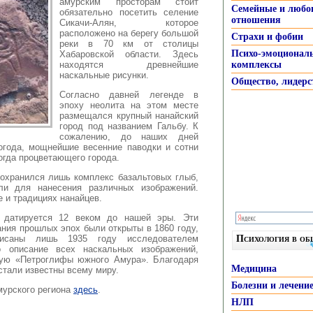
амурским просторам стоит
Семейные и любо
обязательно посетить селение
отношения
Сикачи-Алян
, которое
расположено на берегу большой
Страхи и фобии
реки в 70 км от столицы
Психо-эмоционал
Хабаровской области. Здесь
находятся древнейшие
комплексы
наскальные рисунки.
Общество, лидерс
Согласно давней легенде в
эпоху неолита на этом месте
размещался крупный нанайский
город под названием Гальбу. К
сожалению, до наших дней
огода, мощнейшие весенние паводки и сотни
когда процветающего города.
сохранился лишь комплекс базальтовых глыб,
ли для нанесения различных изображений.
е и традициях нанайцев.
в датируется 12 веком до нашей эры. Эти
ния прошлых эпох были открыты в 1860 году,
исаны лишь 1935 году исследователем
Психология в о
 описание всех наскальных изображений,
ную «Петроглифы южного Амура». Благодаря
Медицина
стали известны всему миру.
Болезни и лечени
мурского региона
здесь
.
НЛП