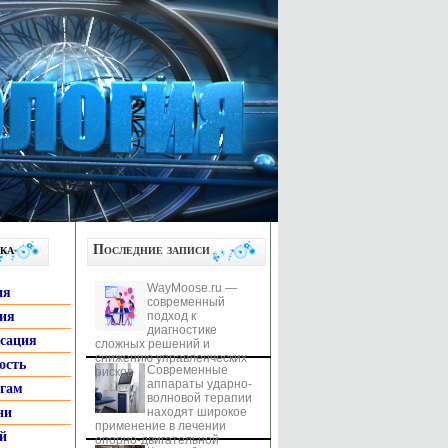
ка
Последние записи
WayMoose.ru —
ия
современный
гия
подход к
диагностике
ксация
сложных решений и
снижению управленческих
ость
Современные
рисков
аппараты ударно-
ьгам
волновой терапии
ни
находят широкое
применение в лечении
й
опорно-двигательной