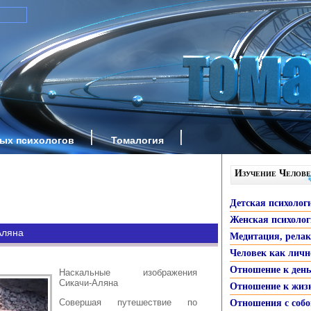
ных психологов
Томалогия
Изучение Челове
Детская психолог
Женская психоло
Аляна
Медитация, рела
Человек как личн
Отношение к ден
Наскальные изображения
Сикачи-Аляна
Отношение к жиз
Совершая путешествие по
Отношения с собо