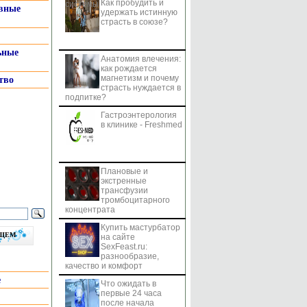
Как пробудить и
системы
вные
удержать истинную
страсть в союзе?
ьные
Анатомия влечения:
как рождается
магнетизм и почему
тво
страсть нуждается в
подпитке?
Гастроэнтерология
в клинике - Freshmed
Плановые и
экстренные
трансфузии
тромбоцитарного
концентрата
Купить мастурбатор
бщем
на сайте
SexFeast.ru:
разнообразие,
качество и комфорт
е
Что ожидать в
первые 24 часа
после начала