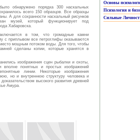
Основы психолог
было обнаружено порядка 300 наскальных
Психология и биз
охранилось всего 150 образцов. Все образцы
аны. А для сохранности наскальный рисунков
Сильные Личност
ван музей, который функционирует под
рода Хабаровска.
заключается в том, что громадные камни
му с приплывом все петроглифы оказываются
 место мощным потоком воды. Для того, чтобы
камней сделаны копии, которые хранятся в
анились изображения сцен рыбалки и охоты,
и вполне понятных и простых изображений
епонятные линии. Некоторые изображения
нюю, но и внутреннюю структуру человека и
 доказательством высокого развития древней
жье Амура.