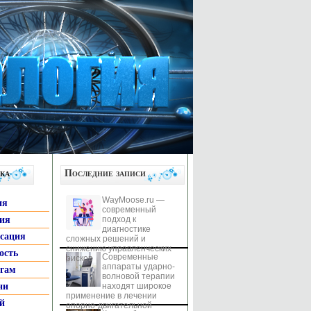
ка
Последние записи
WayMoose.ru —
ия
современный
гия
подход к
диагностике
ксация
сложных решений и
снижению управленческих
ость
Современные
рисков
аппараты ударно-
ьгам
волновой терапии
ни
находят широкое
применение в лечении
й
опорно-двигательной