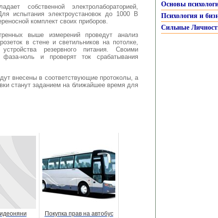
Основы психолог
адает собственной электролабораторией,
Для испытания электроустановок до 1000 В
Психология и биз
ереносной комплект своих приборов.
Сильные Личност
тренных выше измерений проведут анализ
розеток в стене и светильников на потолке,
устройства резервного питания. Своими
 фаза-ноль и проверят ток срабатывания
удут внесены в соответствующие протоколы, а
вки станут заданием на ближайшее время для
видеоняни
Покупка прав на автобус