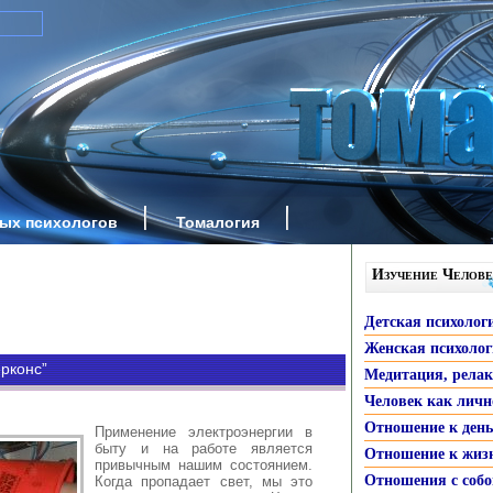
ных психологов
Томалогия
Изучение Челове
Детская психолог
Женская психоло
рконс”
Медитация, рела
Человек как личн
Отношение к ден
Применение электроэнергии в
быту и на работе является
Отношение к жиз
привычным нашим состоянием.
Отношения с собо
Когда пропадает свет, мы это