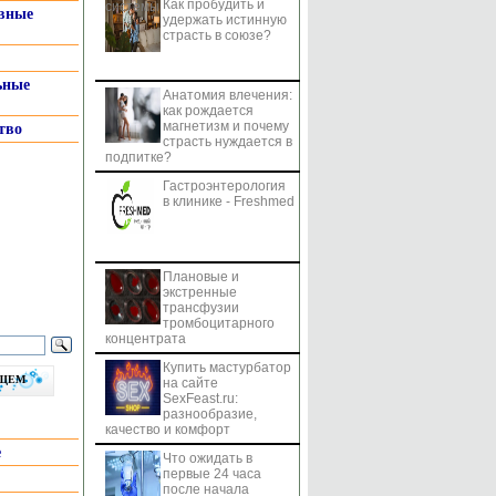
Как пробудить и
системы
вные
удержать истинную
страсть в союзе?
ьные
Анатомия влечения:
как рождается
магнетизм и почему
тво
страсть нуждается в
подпитке?
Гастроэнтерология
в клинике - Freshmed
Плановые и
экстренные
трансфузии
тромбоцитарного
концентрата
Купить мастурбатор
бщем
на сайте
SexFeast.ru:
разнообразие,
качество и комфорт
е
Что ожидать в
первые 24 часа
после начала