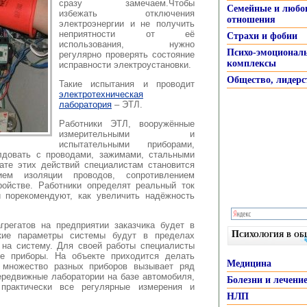
сразу замечаем.Чтобы
Семейные и любо
избежать отключения
отношения
электроэнергии и не получить
неприятности от её
Страхи и фобии
использования, нужно
Психо-эмоционал
регулярно проверять состояние
комплексы
исправности электроустановки.
Общество, лидерс
Такие испытания и проводит
электротехническая
лаборатория
– ЭТЛ.
Работники ЭТЛ, вооружённые
измерительными и
испытательными приборами,
лдовать с проводами, зажимами, стальными
ате этих действий специалистам становится
ием изоляции проводов, сопротивлением
ойстве. Работники определят реальный ток
и порекомендуют, как увеличить надёжность
грегатов на предприятии заказчика будет в
Психология в о
ские параметры системы будут в пределах
 на систему. Для своей работы специалисты
е приборы. На объекте приходится делать
Медицина
 множество разных приборов вызывает ряд
ередвижные лаборатории на базе автомобиля,
Болезни и лечени
практически все регулярные измерения и
НЛП