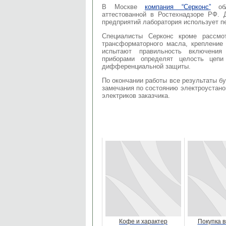
В Москве
компания “Серконс”
обл
аттестованной в Ростехнадзоре РФ. 
предприятий лаборатория использует п
Специалисты Серконс кроме рассмо
трансформаторного масла, крепление 
испытают правильность включения 
приборами определят целость цепи
дифференциальной защиты.
По окончании работы все результаты б
замечания по состоянию электроустано
электриков заказчика.
Кофе и характер
Покупка 