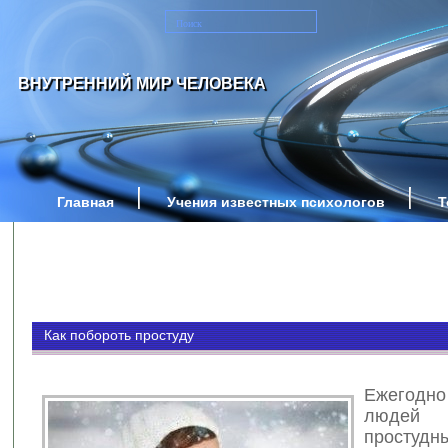
ВНУТРЕННИЙ МИР ЧЕЛОВЕКА
Главная
Учения известных психологов
Т
Как побороть простуду
Ежегодн
людей
простудн