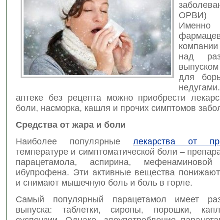
заболева
ОРВИ) 
Именно
фармацев
компани
над раз
выпуском
для бор
недугами
аптеке без рецепта можно приобрести лекарс
боли, насморка, кашля и прочих симптомов забо
Средства от жара и боли
Наиболее популярные
лекарства от пр
температуре и симптоматической боли – препар
парацетамола, аспирина, мефенаминово
ибупрофена. Эти активные вещества понижают
и снимают мышечную боль и боль в горле.
Самый популярный парацетамол имеет р
выпуска: таблетки, сиропы, порошки, кап
суспензии. Однако, злоупотребление парацет