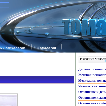
ных психологов
Томалогия
Изучение Челове
Детская психолог
Женская психоло
Медитация, рела
Человек как личн
Отношение к ден
Отношение к жиз
Отношения с собо