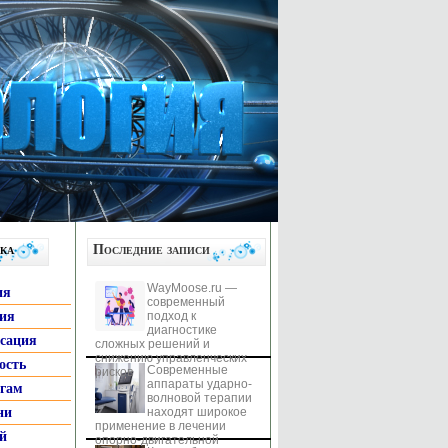
ка
Последние записи
WayMoose.ru —
ия
современный
гия
подход к
диагностике
ксация
сложных решений и
снижению управленческих
ость
Современные
рисков
аппараты ударно-
ьгам
волновой терапии
ни
находят широкое
применение в лечении
й
опорно-двигательной