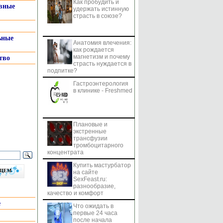
Как пробудить и
системы
вные
удержать истинную
страсть в союзе?
ьные
Анатомия влечения:
как рождается
магнетизм и почему
тво
страсть нуждается в
подпитке?
Гастроэнтерология
в клинике - Freshmed
Плановые и
экстренные
трансфузии
тромбоцитарного
концентрата
Купить мастурбатор
бщем
на сайте
SexFeast.ru:
разнообразие,
качество и комфорт
е
Что ожидать в
первые 24 часа
после начала