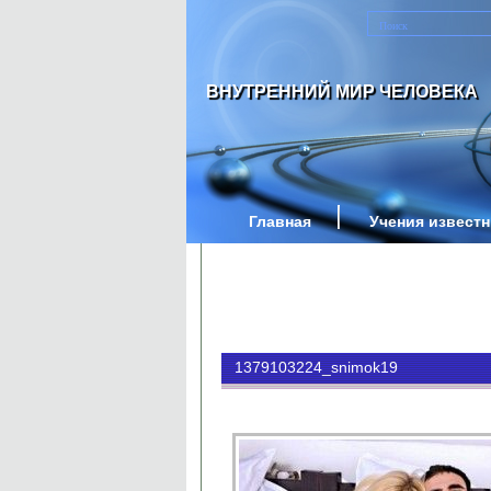
ВНУТРЕННИЙ МИР ЧЕЛОВЕКА
Главная
Учения извест
1379103224_snimok19