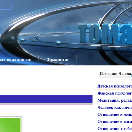
ных психологов
Томалогия
Изучение Челове
Детская психолог
Женская психоло
Медитация, рела
Человек как личн
Отношение к ден
Отношение к жиз
Отношения с собо