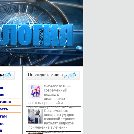
ка
Последние записи
WayMoose.ru —
ия
современный
гия
подход к
диагностике
ксация
сложных решений и
снижению управленческих
ость
Современные
рисков
аппараты ударно-
ьгам
волновой терапии
ни
находят широкое
применение в лечении
й
опорно-двигательной