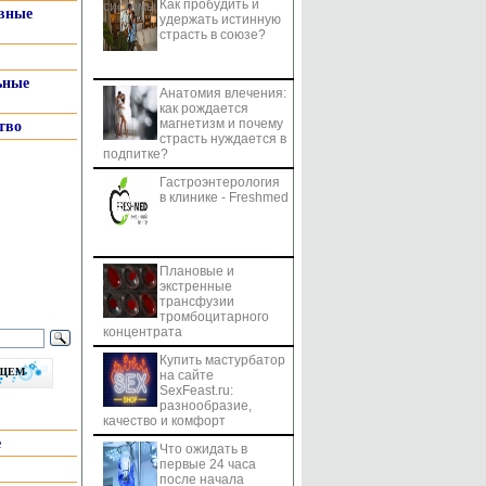
Как пробудить и
системы
вные
удержать истинную
страсть в союзе?
ьные
Анатомия влечения:
как рождается
магнетизм и почему
тво
страсть нуждается в
подпитке?
Гастроэнтерология
в клинике - Freshmed
Плановые и
экстренные
трансфузии
тромбоцитарного
концентрата
Купить мастурбатор
бщем
на сайте
SexFeast.ru:
разнообразие,
качество и комфорт
е
Что ожидать в
первые 24 часа
после начала