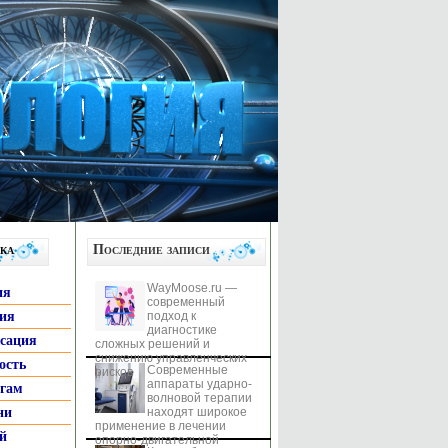
ка
Последние записи
WayMoose.ru —
ия
современный
гия
подход к
диагностике
ксация
сложных решений и
снижению управленческих
ость
Современные
рисков
аппараты ударно-
ьгам
волновой терапии
ни
находят широкое
применение в лечении
й
опорно-двигательной