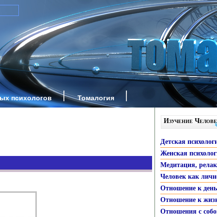
ных психологов
Томалогия
Изучение Челове
Детская психолог
Женская психоло
Медитация, рела
Человек как личн
Отношение к ден
Отношение к жиз
Отношения с собо