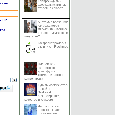
Как пробудить и
системы
вные
удержать истинную
страсть в союзе?
ьные
Анатомия влечения:
как рождается
магнетизм и почему
тво
страсть нуждается в
подпитке?
Гастроэнтерология
в клинике - Freshmed
Плановые и
экстренные
трансфузии
тромбоцитарного
концентрата
Купить мастурбатор
бщем
на сайте
SexFeast.ru:
разнообразие,
качество и комфорт
е
Что ожидать в
первые 24 часа
после начала