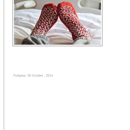
Рубрика: 30 October , 2014