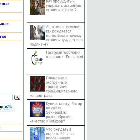
Как пробудить и
системы
вные
удержать истинную
страсть в союзе?
ьные
Анатомия влечения:
как рождается
магнетизм и почему
тво
страсть нуждается в
подпитке?
Гастроэнтерология
в клинике - Freshmed
Плановые и
экстренные
трансфузии
тромбоцитарного
концентрата
Купить мастурбатор
бщем
на сайте
SexFeast.ru:
разнообразие,
качество и комфорт
е
Что ожидать в
первые 24 часа
после начала