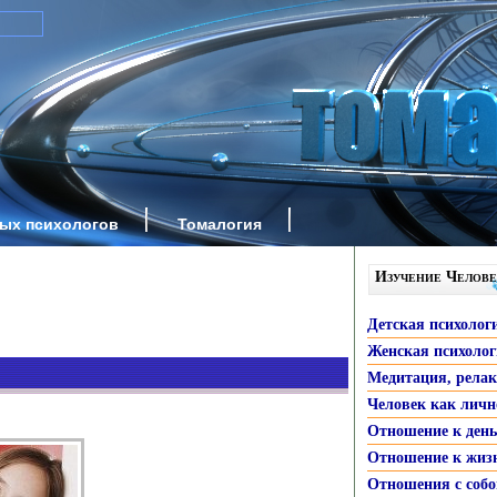
ных психологов
Томалогия
Изучение Челове
Детская психолог
Женская психоло
Медитация, рела
Человек как личн
Отношение к ден
Отношение к жиз
Отношения с собо