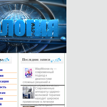
ка
Последние записи
WayMoose.ru —
ия
современный
гия
подход к
диагностике
ксация
сложных решений и
снижению управленческих
ость
Современные
рисков
аппараты ударно-
ьгам
волновой терапии
ни
находят широкое
применение в лечении
й
опорно-двигательной