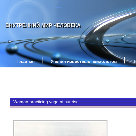
ВНУТРЕННИЙ МИР ЧЕЛОВЕКА
Главная
Учения известных психологов
Т
Woman practicing yoga at sunrise