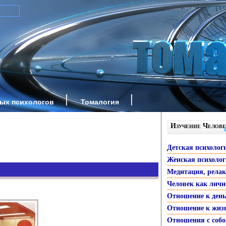
ных психологов
Томалогия
Изучение Челове
Детская психолог
Женская психоло
Медитация, рела
Человек как личн
Отношение к ден
Отношение к жиз
Отношения с собо