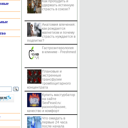
Как пробудить и
системы
вные
удержать истинную
страсть в союзе?
ьные
Анатомия влечения:
как рождается
магнетизм и почему
тво
страсть нуждается в
подпитке?
Гастроэнтерология
в клинике - Freshmed
Плановые и
экстренные
трансфузии
тромбоцитарного
концентрата
Купить мастурбатор
бщем
на сайте
SexFeast.ru:
разнообразие,
качество и комфорт
е
Что ожидать в
первые 24 часа
после начала