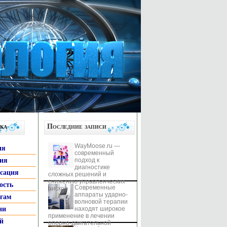
ка
Последние записи
WayMoose.ru —
ия
современный
гия
подход к
диагностике
ксация
сложных решений и
снижению управленческих
ость
Современные
рисков
аппараты ударно-
ьгам
волновой терапии
ни
находят широкое
применение в лечении
й
опорно-двигательной