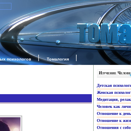
ных психологов
Томалогия
Изучение Челове
Детская психолог
Женская психоло
Медитация, рела
Человек как личн
Отношение к ден
Отношение к жиз
Отношения с собо