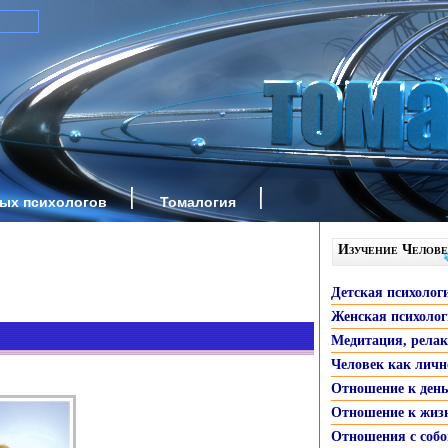
ных психологов
Томалогия
Изучение Челове
Детская психолог
Женская психоло
Медитация, рела
Человек как личн
Отношение к ден
Отношение к жиз
Отношения с собо