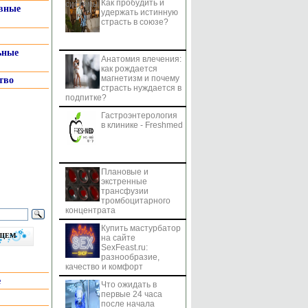
Как пробудить и
системы
вные
удержать истинную
страсть в союзе?
ьные
Анатомия влечения:
как рождается
магнетизм и почему
тво
страсть нуждается в
подпитке?
Гастроэнтерология
в клинике - Freshmed
Плановые и
экстренные
трансфузии
тромбоцитарного
концентрата
Купить мастурбатор
бщем
на сайте
SexFeast.ru:
разнообразие,
качество и комфорт
е
Что ожидать в
первые 24 часа
после начала