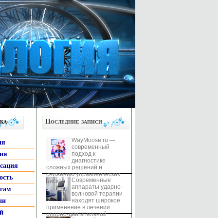
ка
Последние записи
WayMoose.ru —
ия
современный
гия
подход к
диагностике
ксация
сложных решений и
снижению управленческих
ость
Современные
рисков
аппараты ударно-
ьгам
волновой терапии
ни
находят широкое
применение в лечении
й
опорно-двигательной