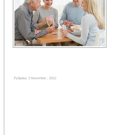
Рубрика: 3 November , 2012