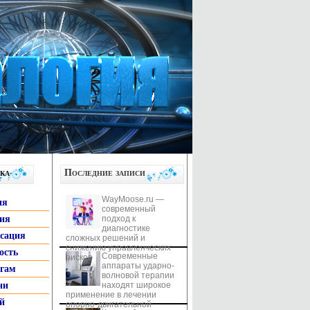
ка
Последние записи
WayMoose.ru —
ия
современный
гия
подход к
диагностике
ксация
сложных решений и
снижению управленческих
ость
Современные
рисков
аппараты ударно-
ьгам
волновой терапии
ни
находят широкое
применение в лечении
й
опорно-двигательной