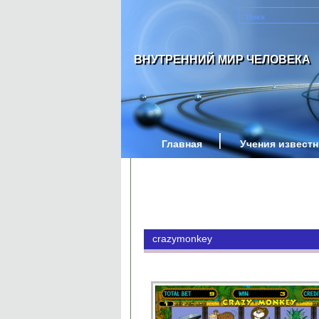
ВНУТРЕННИЙ МИР ЧЕЛОВЕКА
Главная
Учения извест
crazymonkey