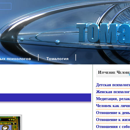
ных психологов
Томалогия
Изучение Челове
Детская психолог
Женская психоло
Медитация, рела
Человек как личн
Отношение к ден
Отношение к жиз
Отношения с собо