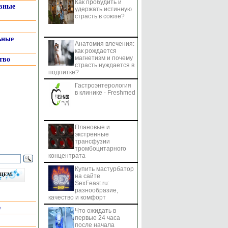
Как пробудить и
системы
вные
удержать истинную
страсть в союзе?
ьные
Анатомия влечения:
как рождается
магнетизм и почему
тво
страсть нуждается в
подпитке?
Гастроэнтерология
в клинике - Freshmed
Плановые и
экстренные
трансфузии
тромбоцитарного
концентрата
Купить мастурбатор
бщем
на сайте
SexFeast.ru:
разнообразие,
качество и комфорт
е
Что ожидать в
первые 24 часа
после начала