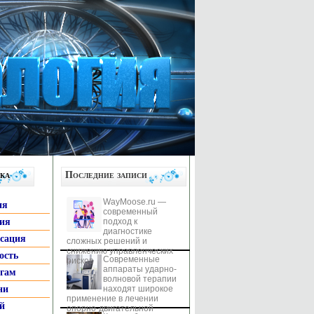
ка
Последние записи
WayMoose.ru —
ия
современный
гия
подход к
диагностике
ксация
сложных решений и
снижению управленческих
ость
Современные
рисков
аппараты ударно-
ьгам
волновой терапии
ни
находят широкое
применение в лечении
й
опорно-двигательной