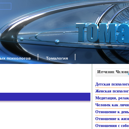
ных психологов
Томалогия
Изучение Челове
Детская психолог
Женская психоло
Медитация, рела
Человек как личн
Отношение к ден
Отношение к жиз
Отношения с собо