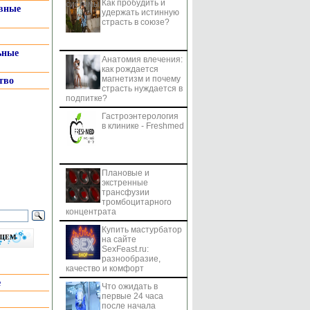
Как пробудить и
системы
вные
удержать истинную
страсть в союзе?
ьные
Анатомия влечения:
как рождается
магнетизм и почему
тво
страсть нуждается в
подпитке?
Гастроэнтерология
в клинике - Freshmed
Плановые и
экстренные
трансфузии
тромбоцитарного
концентрата
Купить мастурбатор
бщем
на сайте
SexFeast.ru:
разнообразие,
качество и комфорт
е
Что ожидать в
первые 24 часа
после начала