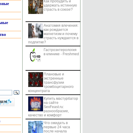
Как пробудить и
системы
вные
удержать истинную
страсть в союзе?
ьные
Анатомия влечения:
как рождается
магнетизм и почему
тво
страсть нуждается в
подпитке?
Гастроэнтерология
в клинике - Freshmed
Плановые и
экстренные
трансфузии
тромбоцитарного
концентрата
Купить мастурбатор
бщем
на сайте
SexFeast.ru:
разнообразие,
качество и комфорт
е
Что ожидать в
первые 24 часа
после начала