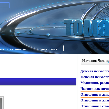
ных психологов
Томалогия
Изучение Челове
Детская психолог
Женская психоло
Медитация, рела
Человек как личн
Отношение к ден
Отношение к жиз
Отношения с собо