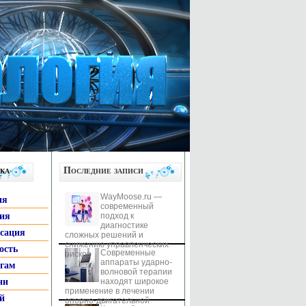
ка
Последние записи
WayMoose.ru —
ия
современный
гия
подход к
диагностике
ксация
сложных решений и
снижению управленческих
ость
Современные
рисков
аппараты ударно-
ьгам
волновой терапии
ни
находят широкое
применение в лечении
й
опорно-двигательной